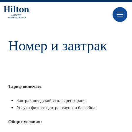
Номер и завтрак
Тариф включает
Завтрак шведский стол в ресторане.
Услуги фитнес-центра, сауны и бассейна.
Общие условия:
Бесплатная отмена бронирования возможна до 23.59
(UTC +03:00) перед днем заезда.
В случае не заезда или отмены бронирования с 00.00
(UTC +03:00) дня заезда, взимается плата в размере
стоимости первых суток.